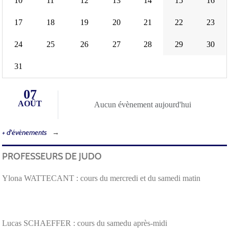
10
11
12
13
14
15
16
17
18
19
20
21
22
23
24
25
26
27
28
29
30
31
07
AOÛT
Aucun évènement aujourd'hui
+ d'évènements
PROFESSEURS DE JUDO
Ylona WATTECANT : cours du mercredi et du samedi matin
Lucas SCHAEFFER : cours du samedu après-midi