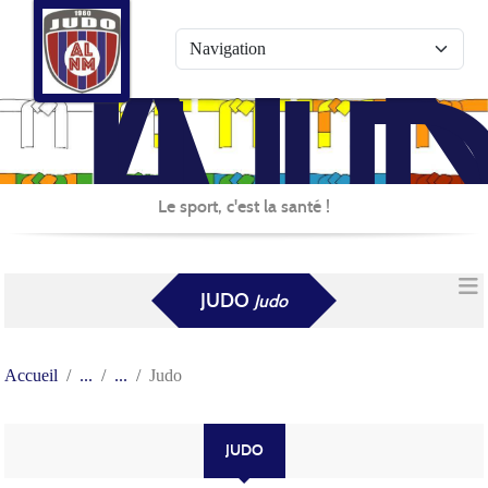
AL
Panneau de gestion des cookies
JU
Le sport, c'est la santé !
JUDO
Judo
Accueil
Judo
JUDO