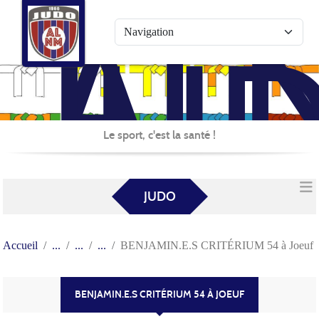
AL
Panneau de gestion des cookies
JU
Le sport, c'est la santé !
JUDO
Accueil
BENJAMIN.E.S CRITÉRIUM 54 à Joeuf
BENJAMIN.E.S CRITÉRIUM 54 À JOEUF