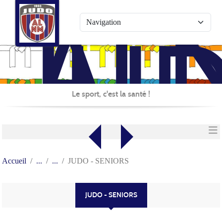
AL
Panneau de gestion des cookies
JU
Le sport, c'est la santé !
Accueil
JUDO - SENIORS
JUDO - SENIORS