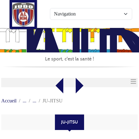
AL
Panneau de gestion des cookies
JU
Le sport, c'est la santé !
Accueil
JU-JITSU
JU-JITSU